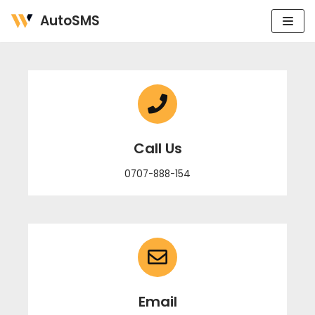
Skip
AutoSMS
to
content
Call Us
0707-888-154
Email